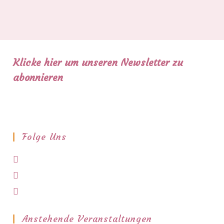
Klicke hier um unseren Newsletter zu
abonnieren
Folge Uns
Opens
in
Opens
a
in
Opens
new
a
in
tab
new
a
Anstehende Veranstaltungen
tab