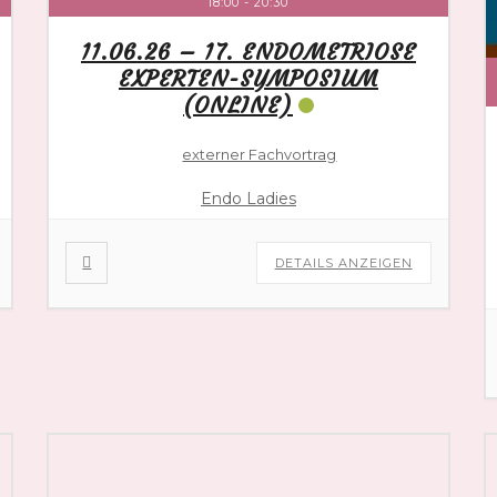
18:00
-
20:30
11.06.26 – 17. ENDOMETRIOSE
EXPERTEN-SYMPOSIUM
(ONLINE)
externer Fachvortrag
Endo Ladies
DETAILS ANZEIGEN