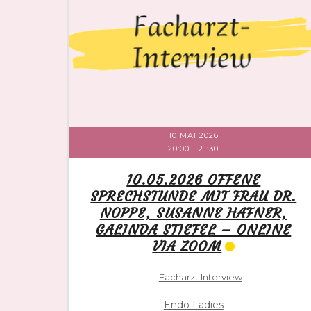
10 MAI 2026
20:00
-
21:30
10.05.2026 OFFENE
SPRECHSTUNDE MIT FRAU DR.
NOPPE, SUSANNE HAFNER,
GALINDA STIEFEL – ONLINE
VIA ZOOM
Facharzt Interview
Endo Ladies