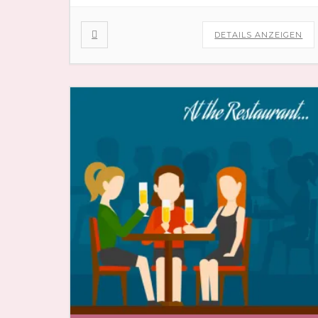
DETAILS ANZEIGEN