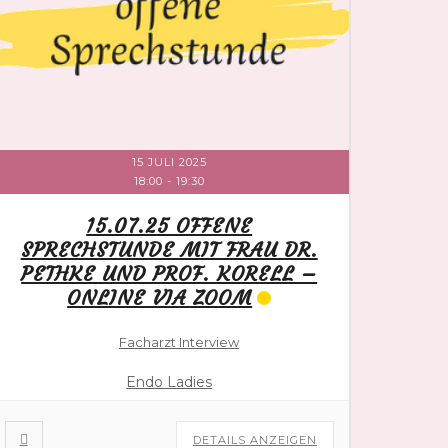
15 JULI 2025
18:00
-
19:30
15.07.25 OFFENE
SPRECHSTUNDE MIT FRAU DR.
PETHKE UND PROF. KORELL –
ONLINE VIA ZOOM
Facharzt Interview
Endo Ladies
DETAILS ANZEIGEN