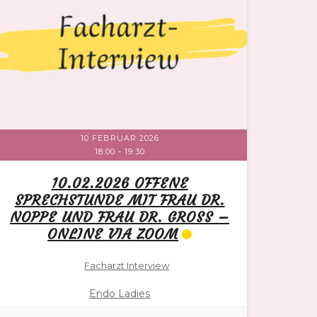
10 FEBRUAR 2026
18:00
-
19:30
10.02.2026 OFFENE
SPRECHSTUNDE MIT FRAU DR.
NOPPE UND FRAU DR. GROSS –
ONLINE VIA ZOOM
Facharzt Interview
Endo Ladies