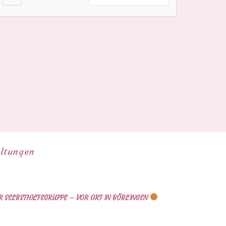
ltungen
ER SELBSTHILFEGRUPPE – VOR ORT IN BÖBLINGEN